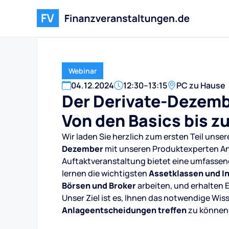
Webinar
04
.
12
.
2024
12:30
–
13:15
PC zu Hause
Der Derivate-Dezembe
Von den Basics bis z
Wir laden Sie herzlich zum ersten Teil unse
Dezember
mit unseren Produktexperten Ann
Auftaktveranstaltung bietet eine umfassend
lernen die wichtigsten
Assetklassen und I
Börsen und Broker
arbeiten, und erhalten E
Unser Ziel ist es, Ihnen das notwendige Wis
Anlageentscheidungen treffen
zu können