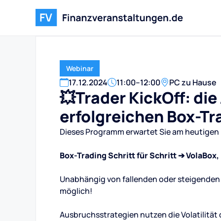
Webinar
17
.
12
.
2024
11:00
–
12:00
PC zu Hause
💥Trader KickOff: di
erfolgreichen Box-Tr
Dieses Programm erwartet Sie am heutigen 
Box-Trading Schritt für Schritt ➔ VolaBo
Unabhängig von fallenden oder steigenden 
möglich!
Ausbruchsstrategien nutzen die Volatilität 