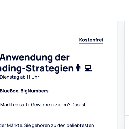
Kostenfrei
e Anwendung der
ading-Strategien👨‍💻
Dienstag ab 11 Uhr:
x, BlueBox, BigNumbers
Märkten satte Gewinne erzielen? Das ist
der Märkte. Sie gehören zu den beliebtesten