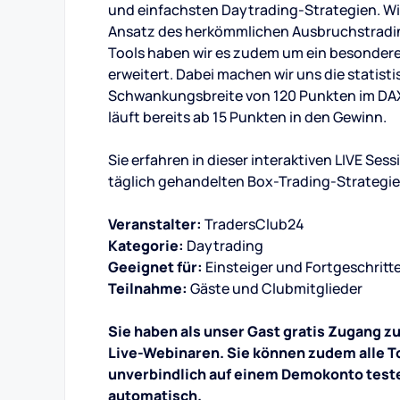
und einfachsten Daytrading-Strategien. Wi
Ansatz des herkömmlichen Ausbruchstrading
Tools haben wir es zudem um ein besonde
erweitert. Dabei machen wir uns die statist
Schwankungsbreite von 120 Punkten im DAX
läuft bereits ab 15 Punkten in den Gewinn.
Sie erfahren in dieser interaktiven LIVE Se
täglich gehandelten Box-Trading-Strategie
Veranstalter:
TradersClub24
Kategorie:
Daytrading
Geeignet für:
Einsteiger und Fortgeschritt
Teilnahme:
Gäste und Clubmitglieder
Sie haben als unser Gast gratis Zugang z
Live-Webinaren. Sie können zudem alle To
unverbindlich auf einem Demokonto test
automatisch.