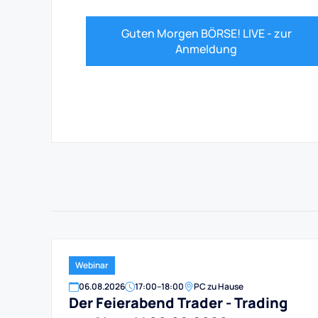
Guten Morgen BÖRSE! LIVE - zur
Anmeldung
Webinar
06
.
08
.
2026
17:00
–
18:00
PC zu Hause
Der Feierabend Trader - Trading