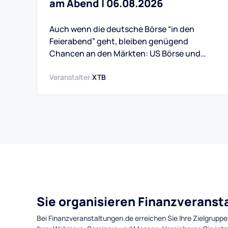
am Abend | 06.08.2026
Auch wenn die deutsche Börse “in den
Feierabend” geht, bleiben genügend
Chancen an den Märkten: US Börse und
Indizes, Devisen und Kryptowährungen,
Rohstoffe und mehr. Auch das Swingtrading,
Veranstalter:
XTB
das handeln über Wochen bis Monate,
bietet immer gute Gelegenheiten.
Sie organisieren Finanzverans
Bei Finanzveranstaltungen.de erreichen Sie Ihre Zielgruppe