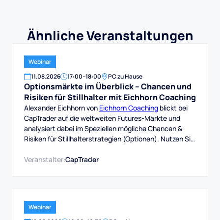
Ähnliche Veranstaltungen
Webinar
11
.
08
.
2026
17:00
–
18:00
PC zu Hause
Optionsmärkte im Überblick – Chancen und
Risiken für Stillhalter mit Eichhorn Coaching
Alexander Eichhorn von
Eichhorn Coaching
blickt bei
CapTrader auf die weltweiten Futures-Märkte und
analysiert dabei im Speziellen mögliche Chancen &
Risiken für Stillhalterstrategien (Optionen). Nutzen Sie
die Chance und schauen einem erfahrenen
Optionshändler über die Schulter, wie er die aktuelle
Veranstalter:
CapTrader
Marktsituation einschätzt und welche Schlüsse er aus
Wir wünschen viel Spaß mit diesem Webinar und viel
Erfolg beim Trading bei CapTrader!
Webinar