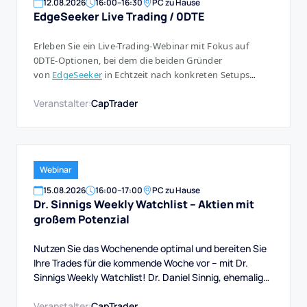
12
.
08
.
2026
16:00
–
16:30
PC zu Hause
EdgeSeeker Live Trading / 0DTE
Erleben Sie ein Live-Trading-Webinar mit Fokus auf
0DTE-Optionen, bei dem die beiden Gründer
von
EdgeSeeker
in Echtzeit nach konkreten Setups
suchen und diese, wenn sich eine klare Chance ergibt,
Veranstalter:
CapTrader
auch direkt umsetzen.
Webinar
15
.
08
.
2026
16:00
–
17:00
PC zu Hause
Dr. Sinnigs Weekly Watchlist – Aktien mit
großem Potenzial
Nutzen Sie das Wochenende optimal und bereiten Sie
Ihre Trades für die kommende Woche vor – mit Dr.
Sinnigs Weekly Watchlist! Dr. Daniel Sinnig, ehemaliger
Berater bei Morgan Stanley und Experte für Trading-
Software, präsentiert Ihnen die Aktien mit großem
Veranstalter:
CapTrader