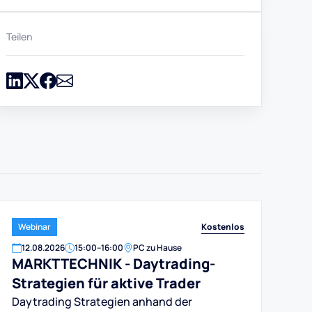
Teilen
Kostenlos
Webinar
12
.
08
.
2026
15:00
–
16:00
PC zu Hause
MARKTTECHNIK - Daytrading-
Strategien für aktive Trader
Daytrading Strategien anhand der