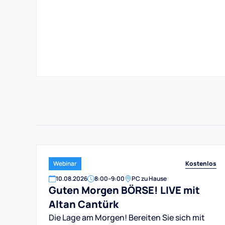
Kostenlos
Webinar
10
.
08
.
2026
8:00
–
9:00
PC zu Hause
Guten Morgen BÖRSE! LIVE mit
Altan Cantürk
Die Lage am Morgen! Bereiten Sie sich mit