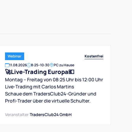
Kostenfrei
Webinar
11
.
08
.
2026
8:25
–
10:30
PC zu Hause
🚀Live-Trading Europa💶
Montag – Freitag von 08:25 Uhr bis 12:00 Uhr
Live-Trading mit Carlos Martins
Schaue dem TradersClub24-Gründer und
Profi-Trader über die virtuelle Schulter.
Veranstalter:
TradersClub24 GmbH