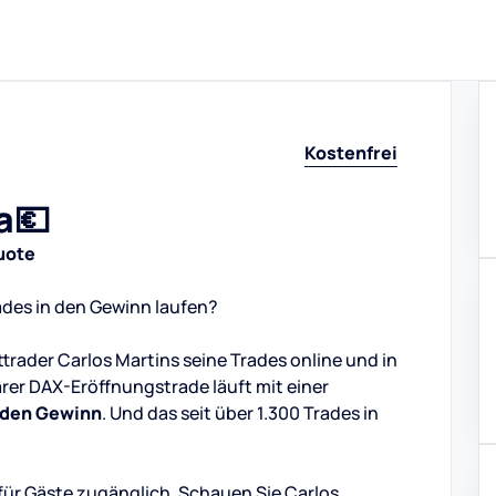
Kostenfrei
a💶
uote
ades in den Gewinn laufen?
ttrader Carlos Martins seine Trades online und in
ärer DAX-Eröffnungstrade läuft mit einer
n den Gewinn
. Und das seit über 1.300 Trades in
 für Gäste zugänglich. Schauen Sie Carlos