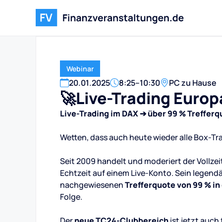
Webinar
20
.
01
.
2025
8:25
–
10:30
PC zu Hause
🚀Live-Trading Europ
Live-Trading im DAX ➔ über 99 % Trefferq
Wetten, dass auch heute wieder alle Box-Tr
Seit 2009 handelt und moderiert der Vollzei
Echtzeit auf einem Live-Konto. Sein legend
nachgewiesenen
Trefferquote von 99 % i
Folge.
Der
neue TC24-Clubbereich
ist jetzt auch