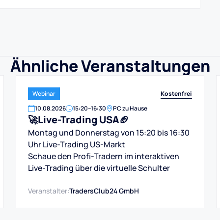
Ähnliche Veranstaltungen
Kostenfrei
Webinar
10
.
08
.
2026
15:20
–
16:30
PC zu Hause
🚀Live-Trading USA🏈
Montag und Donnerstag von 15:20 bis 16:30
Uhr Live-Trading US-Markt
Schaue den Profi-Tradern im interaktiven
Live-Trading über die virtuelle Schulter
Veranstalter:
TradersClub24 GmbH