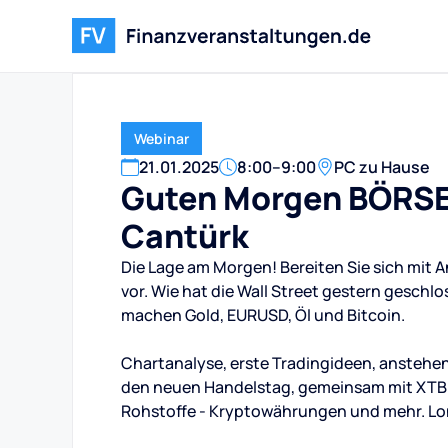
Webinar
21
.
01
.
2025
8:00
–
9:00
PC zu Hause
Guten Morgen BÖRSE!
Cantürk
Die Lage am Morgen! Bereiten Sie sich mit 
vor. Wie hat die Wall Street gestern geschlo
machen Gold, EURUSD, Öl und Bitcoin.
Chartanalyse, erste Tradingideen, anstehen
den neuen Handelstag, gemeinsam mit XTB un
Rohstoffe - Kryptowährungen und mehr. Lo