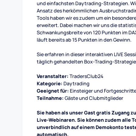
und einfachsten Daytrading-Strategien. Wi
Ansatz des herkömmlichen Ausbruchstrading
Tools haben wir es zudem um ein besonde
erweitert. Dabei machen wir uns die statist
Schwankungsbreite von 120 Punkten im DAX
läuft bereits ab 15 Punkten in den Gewinn.
Sie erfahren in dieser interaktiven LIVE Se
täglich gehandelten Box-Trading-Strategie
Veranstalter:
TradersClub24
Kategorie:
Daytrading
Geeignet für:
Einsteiger und Fortgeschritt
Teilnahme:
Gäste und Clubmitglieder
Sie haben als unser Gast gratis Zugang z
Live-Webinaren. Sie können zudem alle To
unverbindlich auf einem Demokonto test
automatisch.