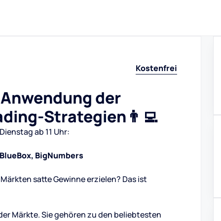
Kostenfrei
e Anwendung der
ading-Strategien👨‍💻
Dienstag ab 11 Uhr:
x, BlueBox, BigNumbers
Märkten satte Gewinne erzielen? Das ist
der Märkte. Sie gehören zu den beliebtesten