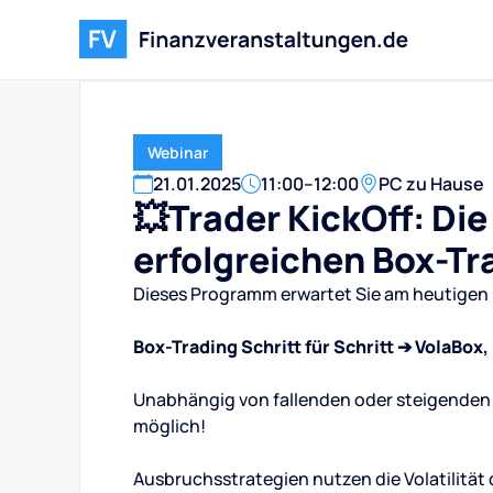
Webinar
21
.
01
.
2025
11:00
–
12:00
PC zu Hause
💥Trader KickOff: Di
erfolgreichen Box-Tr
Dieses Programm erwartet Sie am heutigen 
Box-Trading Schritt für Schritt ➔ VolaBo
Unabhängig von fallenden oder steigenden 
möglich!
Ausbruchsstrategien nutzen die Volatilität 