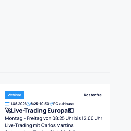
Kostenfrei
Webinar
11
.
08
.
2026
8:25
–
10:30
PC zu Hause
🚀Live-Trading Europa💶
Montag – Freitag von 08:25 Uhr bis 12:00 Uhr
Live-Trading mit Carlos Martins