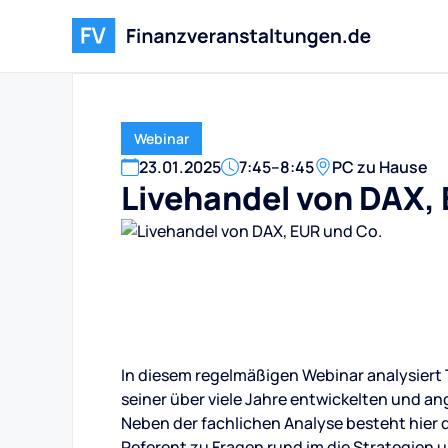
Webinar
23
.
01
.
2025
7:45
–
8:45
PC zu Hause
Livehandel von DAX,
In diesem regelmäßigen Webinar analysiert T
seiner über viele Jahre entwickelten und 
Neben der fachlichen Analyse besteht hier
Referent zu Fragen rund im die Strategien 