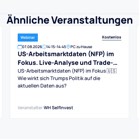
Ähnliche Veranstaltungen
Kostenlos
Webinar
07
.
08
.
2026
14:15
–
14:45
PC zu Hause
US-Arbeitsmarktdaten (NFP) im
Fokus. Live-Analyse und Trade-
Ideen.
US-Arbeitsmarktdaten (NFP) im Fokus 🇺🇸
Wie wirkt sich Trumps Politik auf die
aktuellen Daten aus?
Veranstalter:
WH SelfInvest