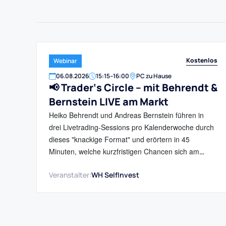
Kostenlos
Webinar
06
.
08
.
2026
15:15
–
16:00
PC zu Hause
📢 Trader‘s Circle – mit Behrendt &
Bernstein LIVE am Markt
Heiko Behrendt und Andreas Bernstein führen in
drei Livetrading-Sessions pro Kalenderwoche durch
dieses "knackige Format" und erörtern in 45
Minuten, welche kurzfristigen Chancen sich am
Aktienmarkt bieten...
Veranstalter:
WH SelfInvest