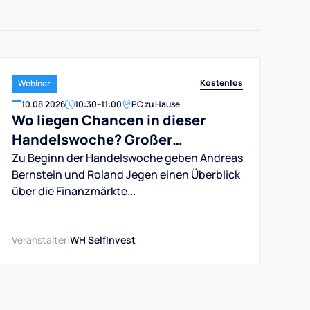
Kostenlos
Webinar
10
.
08
.
2026
10:30
–
11:00
PC zu Hause
Wo liegen Chancen in dieser
Handelswoche? Großer
Marktausblick für DAX, Dow, Gold
Zu Beginn der Handelswoche geben Andreas
Bernstein und Roland Jegen einen Überblick
und Aktien
über die Finanzmärkte...
Veranstalter:
WH SelfInvest