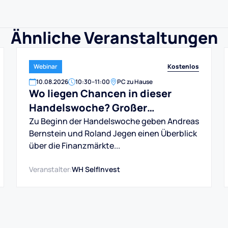
Ähnliche Veranstaltungen
Kostenlos
Webinar
10
.
08
.
2026
10:30
–
11:00
PC zu Hause
Wo liegen Chancen in dieser
Handelswoche? Großer
Marktausblick für DAX, Dow, Gold
Zu Beginn der Handelswoche geben Andreas
Bernstein und Roland Jegen einen Überblick
und Aktien
über die Finanzmärkte...
Veranstalter:
WH SelfInvest