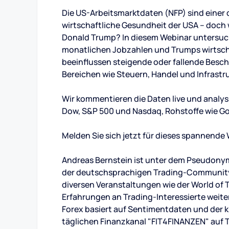
Die US-Arbeitsmarktdaten (NFP) sind einer d
wirtschaftliche Gesundheit der USA – doch we
Donald Trump? In diesem Webinar untersuc
monatlichen Jobzahlen und Trumps wirtsch
beeinflussen steigende oder fallende Bes
Bereichen wie Steuern, Handel und Infrastr
Wir kommentieren die Daten live und analysi
Dow, S&P 500 und Nasdaq, Rohstoffe wie Gol
Melden Sie sich jetzt für dieses spannende 
Andreas Bernstein ist unter dem Pseudonym 
der deutschsprachigen Trading-Community. 
diversen Veranstaltungen wie der World of 
Erfahrungen an Trading-Interessierte weiter
Forex basiert auf Sentimentdaten und der kl
täglichen Finanzkanal "FIT4FINANZEN" auf 