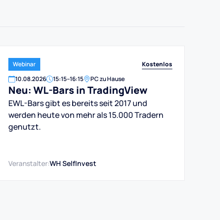
Kostenlos
Webinar
10
.
08
.
2026
15:15
–
16:15
PC zu Hause
Neu: WL-Bars in TradingView
EWL-Bars gibt es bereits seit 2017 und
werden heute von mehr als 15.000 Tradern
genutzt.
Veranstalter:
WH SelfInvest