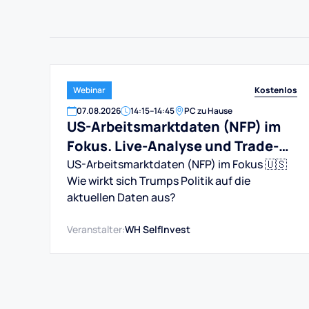
Kostenlos
Webinar
07
.
08
.
2026
14:15
–
14:45
PC zu Hause
US-Arbeitsmarktdaten (NFP) im
Fokus. Live-Analyse und Trade-
Ideen.
US-Arbeitsmarktdaten (NFP) im Fokus 🇺🇸
Wie wirkt sich Trumps Politik auf die
aktuellen Daten aus?
Veranstalter:
WH SelfInvest