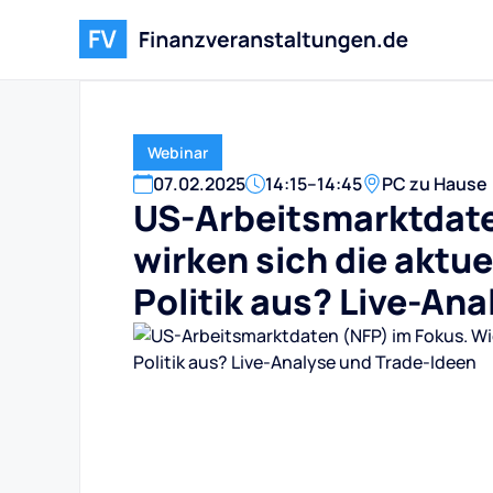
Webinar
07
.
02
.
2025
14:15
–
14:45
PC zu Hause
US-Arbeitsmarktdate
wirken sich die aktu
Politik aus? Live-An