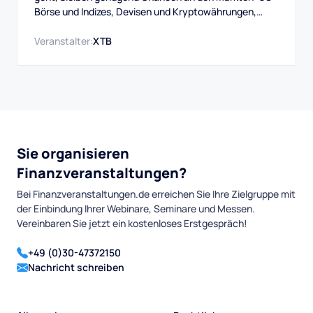
Börse und Indizes, Devisen und Kryptowährungen,
Rohstoffe und mehr. Auch das Swingtrading, das
handeln über Wochen bis Monate, bietet immer gute
Veranstalter:
XTB
Gelegenheiten.
Sie organisieren
Finanzveranstaltungen?
Bei Finanzveranstaltungen.de erreichen Sie Ihre Zielgruppe mit
der Einbindung Ihrer Webinare, Seminare und Messen.
Vereinbaren Sie jetzt ein kostenloses Erstgespräch!
+49 (0)30-47372150
Nachricht schreiben