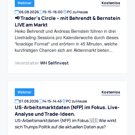
Kostenlos
Webinar
06
.
08
.
2026
15:15
–
16:00
PC zu Hause
📢 Trader‘s Circle – mit Behrendt & Bernstein
LIVE am Markt
Heiko Behrendt und Andreas Bernstein führen in drei
Livetrading-Sessions pro Kalenderwoche durch dieses
"knackige Format" und erörtern in 45 Minuten, welche
kurzfristigen Chancen sich am Aktienmarkt bieten...
Veranstalter:
WH SelfInvest
Kostenlos
Webinar
07
.
08
.
2026
14:15
–
14:45
PC zu Hause
US-Arbeitsmarktdaten (NFP) im Fokus. Live-
Analyse und Trade-Ideen.
US-Arbeitsmarktdaten (NFP) im Fokus 🇺🇸 Wie wirkt
sich Trumps Politik auf die aktuellen Daten aus?