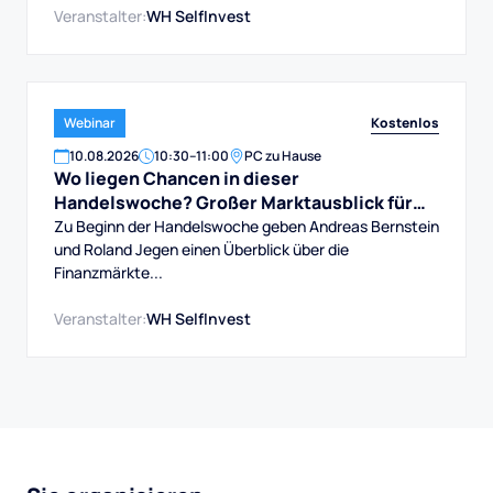
Veranstalter:
WH SelfInvest
Kostenlos
Webinar
10
.
08
.
2026
10:30
–
11:00
PC zu Hause
Wo liegen Chancen in dieser
Handelswoche? Großer Marktausblick für
DAX, Dow, Gold und Aktien
Zu Beginn der Handelswoche geben Andreas Bernstein
und Roland Jegen einen Überblick über die
Finanzmärkte...
Veranstalter:
WH SelfInvest