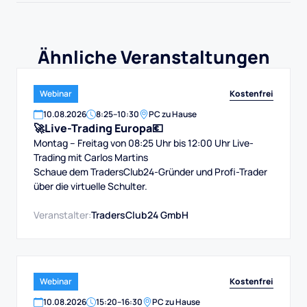
Ähnliche Veranstaltungen
Kostenfrei
Webinar
10
.
08
.
2026
8:25
–
10:30
PC zu Hause
🚀Live-Trading Europa💶
Montag – Freitag von 08:25 Uhr bis 12:00 Uhr Live-
Trading mit Carlos Martins
Schaue dem TradersClub24-Gründer und Profi-Trader
über die virtuelle Schulter.
Veranstalter:
TradersClub24 GmbH
Kostenfrei
Webinar
10
.
08
.
2026
15:20
–
16:30
PC zu Hause