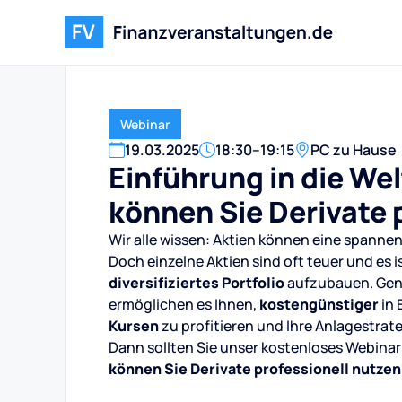
Webinar
19
.
03
.
2025
18:30
–
19:15
PC zu Hause
Einführung in die Wel
können Sie Derivate 
Wir alle wissen: Aktien können eine spann
Doch einzelne Aktien sind oft teuer und es i
diversifiziertes Portfolio
aufzubauen. Ge
ermöglichen es Ihnen,
kostengünstiger
in 
Kursen
zu profitieren und Ihre Anlagestrat
Dann sollten Sie unser kostenloses Webinar
können Sie Derivate professionell nutzen