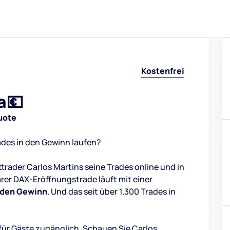
Kostenfrei
a💶
uote
ades in den Gewinn laufen?
ttrader Carlos Martins seine Trades online und in
ärer DAX-Eröffnungstrade läuft mit einer
n den Gewinn
. Und das seit über 1.300 Trades in
 für Gäste zugänglich. Schauen Sie Carlos