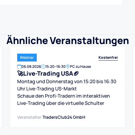
Ähnliche Veranstaltungen
Kostenfrei
Webinar
06
.
08
.
2026
15:20
–
16:30
PC zu Hause
🚀Live-Trading USA🏈
Montag und Donnerstag von 15:20 bis 16:30
Uhr Live-Trading US-Markt
Schaue den Profi-Tradern im interaktiven
Live-Trading über die virtuelle Schulter
Veranstalter:
TradersClub24 GmbH