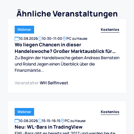
Ähnliche Veranstaltungen
Kostenlos
Webinar
10
.
08
.
2026
10:30
–
11:00
PC zu Hause
Wo liegen Chancen in dieser
Handelswoche? Großer Marktausblick für
DAX, Dow, Gold und Aktien
Zu Beginn der Handelswoche geben Andreas Bernstein
und Roland Jegen einen Überblick über die
Finanzmärkte...
Veranstalter:
WH SelfInvest
Kostenlos
Webinar
10
.
08
.
2026
15:15
–
16:15
PC zu Hause
Neu: WL-Bars in TradingView
EWL-Bars gibt es bereits seit 2017 und werden heute