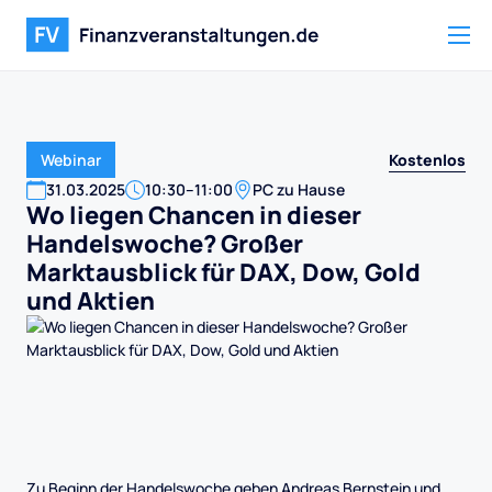
Kostenlos
Webinar
31
.
03
.
2025
10:30
–
11:00
PC zu Hause
Wo liegen Chancen in dieser
Handelswoche? Großer
Marktausblick für DAX, Dow, Gold
und Aktien
Zu Beginn der Handelswoche geben Andreas Bernstein und