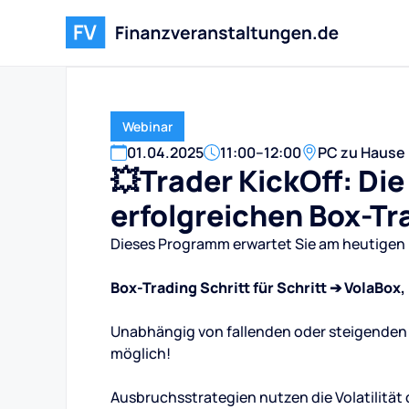
Webinar
01
.
04
.
2025
11:00
–
12:00
PC zu Hause
💥Trader KickOff: Di
erfolgreichen Box-Tr
Dieses Programm erwartet Sie am heutigen 
Box-Trading Schritt für Schritt ➔ VolaBo
Unabhängig von fallenden oder steigenden 
möglich!
Ausbruchsstrategien nutzen die Volatilität 