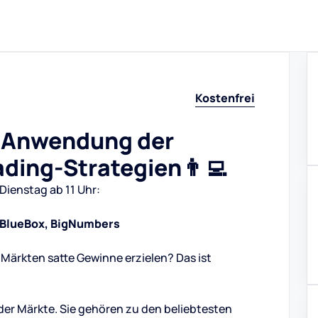
Kostenfrei
e Anwendung der
ading-Strategien👨‍💻
Dienstag ab 11 Uhr:
x, BlueBox, BigNumbers
Märkten satte Gewinne erzielen? Das ist
der Märkte. Sie gehören zu den beliebtesten