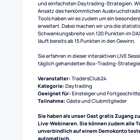
und einfachsten Daytrading-Strategien. Wi
Ansatz des herkömmlichen Ausbruchstrading
Tools haben wir es zudem um ein besonde
erweitert. Dabei machen wir uns die statist
Schwankungsbreite von 120 Punkten im DAX
läuft bereits ab 15 Punkten in den Gewinn.
Sie erfahren in dieser interaktiven LIVE Se
täglich gehandelten Box-Trading-Strategie
Veranstalter:
TradersClub24
Kategorie:
Daytrading
Geeignet für:
Einsteiger und Fortgeschritt
Teilnahme:
Gäste und Clubmitglieder
Sie haben als unser Gast gratis Zugang z
Live-Webinaren. Sie können zudem alle To
unverbindlich auf einem Demokonto test
automatisch.