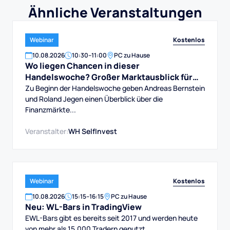
Ähnliche Veranstaltungen
Kostenlos
Webinar
10
.
08
.
2026
10:30
–
11:00
PC zu Hause
Wo liegen Chancen in dieser
Handelswoche? Großer Marktausblick für
DAX, Dow, Gold und Aktien
Zu Beginn der Handelswoche geben Andreas Bernstein
und Roland Jegen einen Überblick über die
Finanzmärkte...
Veranstalter:
WH SelfInvest
Kostenlos
Webinar
10
.
08
.
2026
15:15
–
16:15
PC zu Hause
Neu: WL-Bars in TradingView
EWL-Bars gibt es bereits seit 2017 und werden heute
von mehr als 15.000 Tradern genutzt.