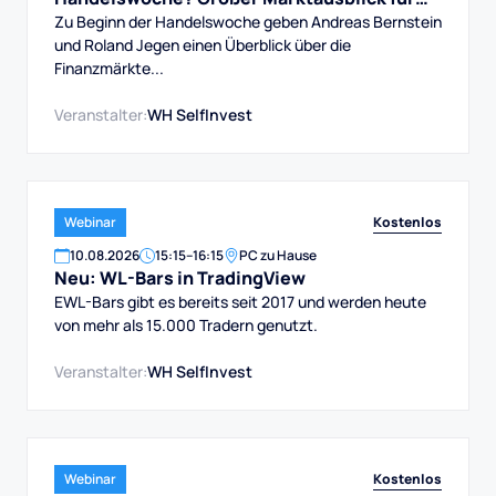
DAX, Dow, Gold und Aktien
Zu Beginn der Handelswoche geben Andreas Bernstein
und Roland Jegen einen Überblick über die
Finanzmärkte...
Veranstalter:
WH SelfInvest
Kostenlos
Webinar
10
.
08
.
2026
15:15
–
16:15
PC zu Hause
Neu: WL-Bars in TradingView
EWL-Bars gibt es bereits seit 2017 und werden heute
von mehr als 15.000 Tradern genutzt.
Veranstalter:
WH SelfInvest
Kostenlos
Webinar