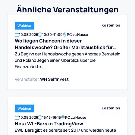
Ähnliche Veranstaltungen
Kostenlos
Webinar
10
.
08
.
2026
10:30
–
11:00
PC zu Hause
Wo liegen Chancen in dieser
Handelswoche? Großer Marktausblick für
DAX, Dow, Gold und Aktien
Zu Beginn der Handelswoche geben Andreas Bernstein
und Roland Jegen einen Überblick über die
Finanzmärkte...
Veranstalter:
WH SelfInvest
Kostenlos
Webinar
10
.
08
.
2026
15:15
–
16:15
PC zu Hause
Neu: WL-Bars in TradingView
EWL-Bars gibt es bereits seit 2017 und werden heute