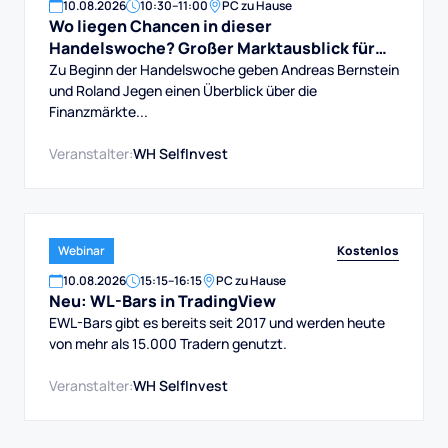
10
.
08
.
2026
10:30
–
11:00
PC zu Hause
Wo liegen Chancen in dieser
Handelswoche? Großer Marktausblick für
DAX, Dow, Gold und Aktien
Zu Beginn der Handelswoche geben Andreas Bernstein
und Roland Jegen einen Überblick über die
Finanzmärkte...
Veranstalter:
WH SelfInvest
Kostenlos
Webinar
10
.
08
.
2026
15:15
–
16:15
PC zu Hause
Neu: WL-Bars in TradingView
EWL-Bars gibt es bereits seit 2017 und werden heute
von mehr als 15.000 Tradern genutzt.
Veranstalter:
WH SelfInvest