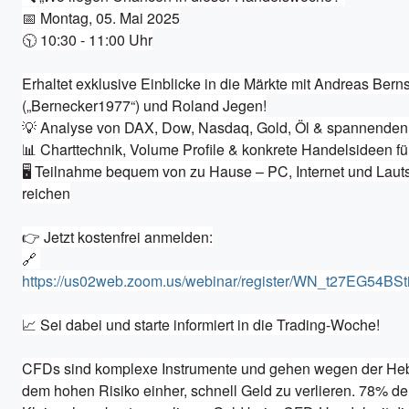
📅 Montag, 05. Mai 2025

🕥 10:30 - 11:00 Uhr

Erhaltet exklusive Einblicke in die Märkte mit Andreas Berns
(„Bernecker1977“) und Roland Jegen!

💡 Analyse von DAX, Dow, Nasdaq, Gold, Öl & spannenden 
📊 Charttechnik, Volume Profile & konkrete Handelsideen fü
🖥️ Teilnahme bequem von zu Hause – PC, Internet und Lauts
reichen

👉 Jetzt kostenfrei anmelden:

🔗 
https://us02web.zoom.us/webinar/register/WN_t27EG54B
📈 Sei dabei und starte informiert in die Trading-Woche!

CFDs sind komplexe Instrumente und gehen wegen der Hebe
dem hohen Risiko einher, schnell Geld zu verlieren. 78% der