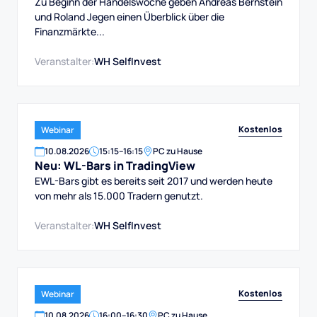
DAX, Dow, Gold und Aktien
Zu Beginn der Handelswoche geben Andreas Bernstein
und Roland Jegen einen Überblick über die
Finanzmärkte...
Veranstalter:
WH SelfInvest
Kostenlos
Webinar
10
.
08
.
2026
15:15
–
16:15
PC zu Hause
Neu: WL-Bars in TradingView
EWL-Bars gibt es bereits seit 2017 und werden heute
von mehr als 15.000 Tradern genutzt.
Veranstalter:
WH SelfInvest
Kostenlos
Webinar
10
.
08
.
2026
16:00
–
16:30
PC zu Hause