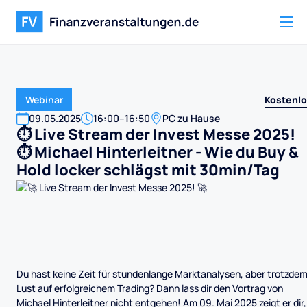
Kostenl
Webinar
09
.
05
.
2025
16:00
–
16:50
PC zu Hause
⏱️ Live Stream der Invest Messe 2025!
⏱️ Michael Hinterleitner - Wie du Buy &
Hold locker schlägst mit 30min/Tag
Du hast keine Zeit für stundenlange Marktanalysen, aber trotzde
Lust auf erfolgreichem Trading? Dann lass dir den Vortrag von
Michael Hinterleitner nicht entgehen! Am 09. Mai 2025 zeigt er dir,