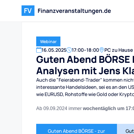
Webinar
16
.
05
.
2025
17:00
–
18:00
PC zu Hause
Guten Abend BÖRSE |
Analysen mit Jens Kl
Auch die "Feierabend-Trader" kommen nicht
interessante Handelsideen, sei es an den U
wie EURUSD, Rohstoffe wie Gold oder Kryp
Ab 09.09.2024 immer
wochentäglich um 17:
Guten Abend BÖRSE - zur
Gut