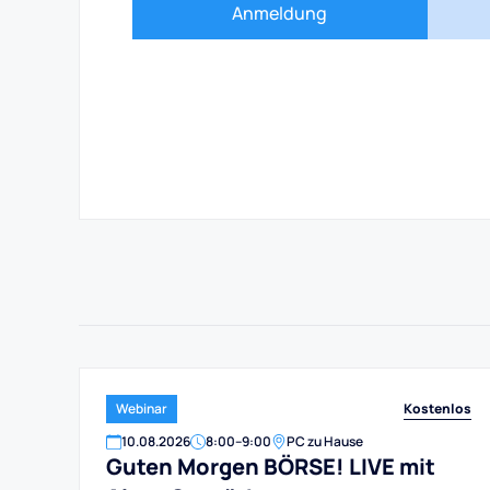
Anmeldung
Kostenlos
Webinar
10
.
08
.
2026
8:00
–
9:00
PC zu Hause
Guten Morgen BÖRSE! LIVE mit