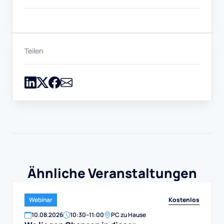
Teilen
Ähnliche Veranstaltungen
Kostenlos
Webinar
10
.
08
.
2026
10:30
–
11:00
PC zu Hause