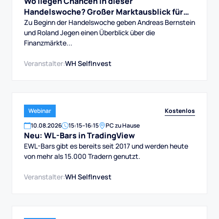
Wo liegen Chancen in dieser
Handelswoche? Großer Marktausblick für
DAX, Dow, Gold und Aktien
Zu Beginn der Handelswoche geben Andreas Bernstein
und Roland Jegen einen Überblick über die
Finanzmärkte...
Veranstalter:
WH SelfInvest
Kostenlos
Webinar
10
.
08
.
2026
15:15
–
16:15
PC zu Hause
Neu: WL-Bars in TradingView
EWL-Bars gibt es bereits seit 2017 und werden heute
von mehr als 15.000 Tradern genutzt.
Veranstalter:
WH SelfInvest