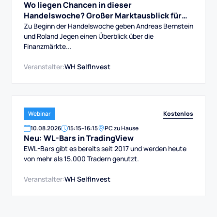
Wo liegen Chancen in dieser
Handelswoche? Großer Marktausblick für
DAX, Dow, Gold und Aktien
Zu Beginn der Handelswoche geben Andreas Bernstein
und Roland Jegen einen Überblick über die
Finanzmärkte...
Veranstalter:
WH SelfInvest
Kostenlos
Webinar
10
.
08
.
2026
15:15
–
16:15
PC zu Hause
Neu: WL-Bars in TradingView
EWL-Bars gibt es bereits seit 2017 und werden heute
von mehr als 15.000 Tradern genutzt.
Veranstalter:
WH SelfInvest