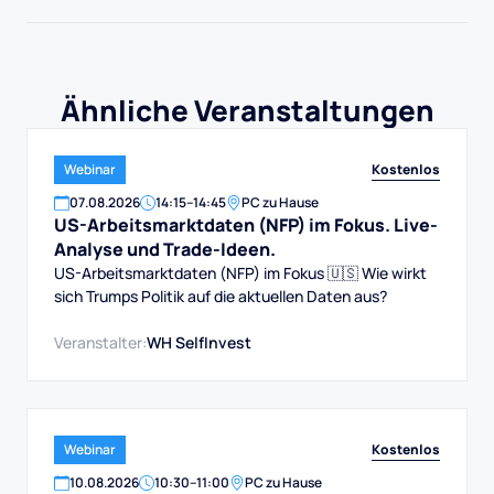
Ähnliche Veranstaltungen
Kostenlos
Webinar
07
.
08
.
2026
14:15
–
14:45
PC zu Hause
US-Arbeitsmarktdaten (NFP) im Fokus. Live-
Analyse und Trade-Ideen.
US-Arbeitsmarktdaten (NFP) im Fokus 🇺🇸 Wie wirkt
sich Trumps Politik auf die aktuellen Daten aus?
Veranstalter:
WH SelfInvest
Kostenlos
Webinar
10
.
08
.
2026
10:30
–
11:00
PC zu Hause