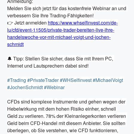
Anmeldung:

Melden Sie sich jetzt für das kostenfreie Webinar an und 
verbessern Sie Ihre Trading-Fähigkeiten!

👉 Jetzt anmelden 
https://www.whselfinvest.com/de-
lu/cfd/event-11505/private-trader-bereiten-live-ihre-
handelswoche-vor-mit-michael-voigt-und-jochen-
schmidt
🔔 Tipp: Stellen Sie sicher, dass Sie mit Ihrem PC, 
Internet und Lautsprechern dabei sind!

#Trading
#PrivateTrader
#WHSelfinvest
#MichaelVoigt
#JochenSchmidt
#Webinar
CFDs sind komplexe Instrumente und gehen wegen der 
Hebelwirkung mit dem hohen Risiko einher, schnell 
Geld zu verlieren. 78% der Kleinanlegerkonten verlieren 
Geld beim CFD-Handel mit diesem Anbieter. Sie sollten 
überlegen, ob Sie verstehen, wie CFD funktionieren, 