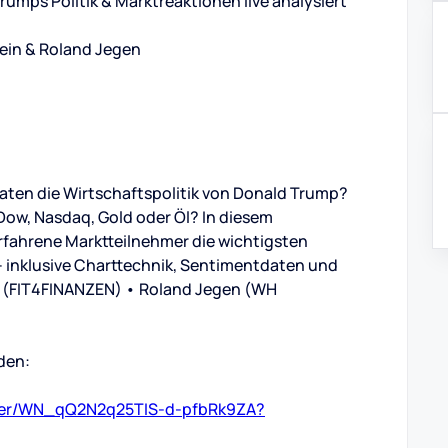
umps Politik & Marktreaktionen live analysiert
tein & Roland Jegen
aten die Wirtschaftspolitik von Donald Trump?
Dow, Nasdaq, Gold oder Öl? In diesem
rfahrene Marktteilnehmer die wichtigsten
– inklusive Charttechnik, Sentimentdaten und
in (FIT4FINANZEN) • Roland Jegen (WH
lden:
ster/WN_qQ2N2q25TIS-d-pfbRk9ZA?