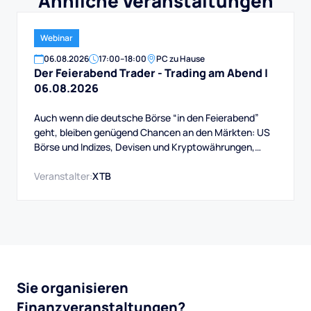
Ähnliche Veranstaltungen
Webinar
06
.
08
.
2026
17:00
–
18:00
PC zu Hause
Der Feierabend Trader - Trading am Abend |
06.08.2026
Auch wenn die deutsche Börse “in den Feierabend”
geht, bleiben genügend Chancen an den Märkten: US
Börse und Indizes, Devisen und Kryptowährungen,
Rohstoffe und mehr. Auch das Swingtrading, das
handeln über Wochen bis Monate, bietet immer gute
Veranstalter:
XTB
Gelegenheiten.
Sie organisieren
Finanzveranstaltungen?