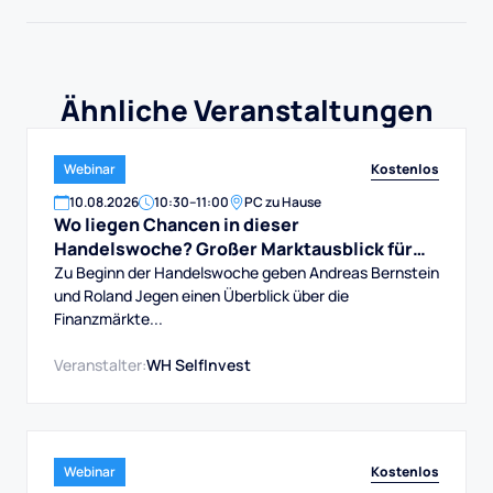
Ähnliche Veranstaltungen
Kostenlos
Webinar
10
.
08
.
2026
10:30
–
11:00
PC zu Hause
Wo liegen Chancen in dieser
Handelswoche? Großer Marktausblick für
DAX, Dow, Gold und Aktien
Zu Beginn der Handelswoche geben Andreas Bernstein
und Roland Jegen einen Überblick über die
Finanzmärkte...
Veranstalter:
WH SelfInvest
Kostenlos
Webinar