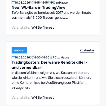
10
.
08
.
2026
15:15
–
16:15
PC zu Hause
Neu: WL-Bars in TradingView
EWL-Bars gibt es bereits seit 2017 und werden heute
von mehr als 15.000 Tradern genutzt.
Veranstalter:
WH SelfInvest
Kostenlos
Webinar
10
.
08
.
2026
16:00
–
16:30
PC zu Hause
Tradingkosten: Der wahre Renditekiller -
und vermeidbar!
In diesem Webinar zeigen wir, wo Kosten entstehen,
wie sie wirken – und wie Sie diese reduzieren können,
ohne Kompromisse bei Ausführung oder Plattform
einzugehen.
Veranstalter:
WH SelfInvest