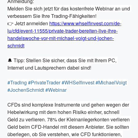
Anmeldung:

Melden Sie sich jetzt für das kostenfreie Webinar an und 
verbessern Sie Ihre Trading-Fähigkeiten!

👉 Jetzt anmelden 
https://www.whselfinvest.com/de-
lu/cfd/event-11555/private-trader-bereiten-live-ihre-
handelswoche-vor-mit-michael-voigt-und-jochen-
schmidt
🔔 Tipp: Stellen Sie sicher, dass Sie mit Ihrem PC, 
Internet und Lautsprechern dabei sind!

#Trading
#PrivateTrader
#WHSelfinvest
#MichaelVoigt
#JochenSchmidt
#Webinar
CFDs sind komplexe Instrumente und gehen wegen der 
Hebelwirkung mit dem hohen Risiko einher, schnell 
Geld zu verlieren. 78% der Kleinanlegerkonten verlieren 
Geld beim CFD-Handel mit diesem Anbieter. Sie sollten 
überlegen, ob Sie verstehen, wie CFD funktionieren, 