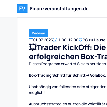
Webinar
01
.
07
.
2025
11:00
–
12:00
PC zu Hause
💥Trader KickOff: Di
erfolgreichen Box-Tr
Dieses Programm erwartet Sie am heutigen 
Box-Trading Schritt für Schritt ➔ VolaBo
Unabhängig von fallenden oder steigenden 
möglich!
Ausbruchsstrategien nutzen die Volatilität 