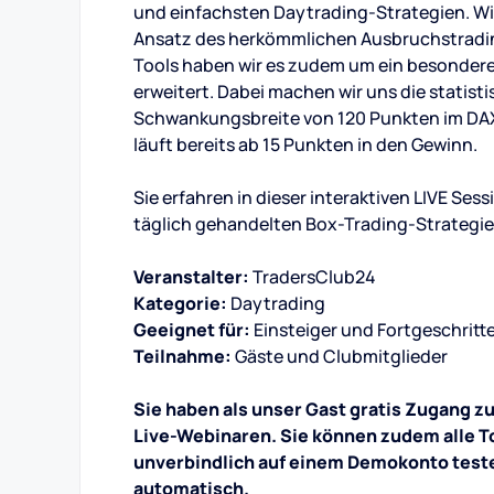
und einfachsten Daytrading-Strategien. Wi
Ansatz des herkömmlichen Ausbruchstrading
Tools haben wir es zudem um ein besonde
erweitert. Dabei machen wir uns die statist
Schwankungsbreite von 120 Punkten im DAX
läuft bereits ab 15 Punkten in den Gewinn.
Sie erfahren in dieser interaktiven LIVE Se
täglich gehandelten Box-Trading-Strategie
Veranstalter:
TradersClub24
Kategorie:
Daytrading
Geeignet für:
Einsteiger und Fortgeschritt
Teilnahme:
Gäste und Clubmitglieder
Sie haben als unser Gast gratis Zugang z
Live-Webinaren. Sie können zudem alle To
unverbindlich auf einem Demokonto test
automatisch.