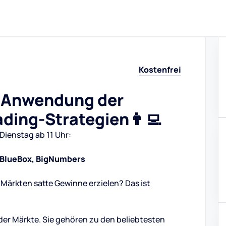
Kostenfrei
e Anwendung der
ading-Strategien👨‍💻
Dienstag ab 11 Uhr:
x, BlueBox, BigNumbers
Märkten satte Gewinne erzielen? Das ist
der Märkte. Sie gehören zu den beliebtesten