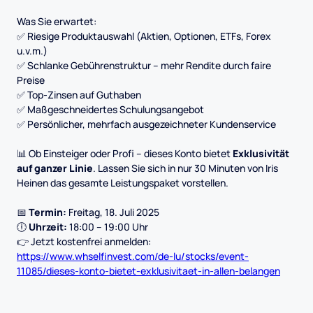
Was Sie erwartet:
✅ Riesige Produktauswahl (Aktien, Optionen, ETFs, Forex
u.v.m.)
✅ Schlanke Gebührenstruktur – mehr Rendite durch faire
Preise
✅ Top-Zinsen auf Guthaben
✅ Maßgeschneidertes Schulungsangebot
✅ Persönlicher, mehrfach ausgezeichneter Kundenservice
📊 Ob Einsteiger oder Profi – dieses Konto bietet
Exklusivität
auf ganzer Linie
. Lassen Sie sich in nur 30 Minuten von Iris
Heinen das gesamte Leistungspaket vorstellen.
📅
Termin:
Freitag, 18. Juli 2025
🕕
Uhrzeit:
18:00 – 19:00 Uhr
👉 Jetzt kostenfrei anmelden:
https://www.whselfinvest.com/de-lu/stocks/event-
11085/dieses-konto-bietet-exklusivitaet-in-allen-belangen