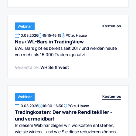
Kostenlos
Webinar
10
.
08
.
2026
15:15
–
16:15
PC zu Hause
Neu: WL-Bars in TradingView
EWL-Bars gibt es bereits seit 2017 und werden heute
von mehr als 15.000 Tradern genutzt.
Veranstalter:
WH SelfInvest
Kostenlos
Webinar
10
.
08
.
2026
16:00
–
16:30
PC zu Hause
Tradingkosten: Der wahre Renditekiller -
und vermeidbar!
In diesem Webinar zeigen wir, wo Kosten entstehen,
wie sie wirken – und wie Sie diese reduzieren können,