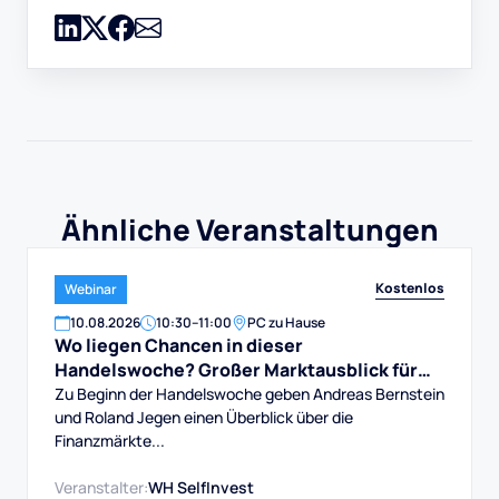
Ähnliche Veranstaltungen
Kostenlos
Webinar
10
.
08
.
2026
10:30
–
11:00
PC zu Hause
Wo liegen Chancen in dieser
Handelswoche? Großer Marktausblick für
DAX, Dow, Gold und Aktien
Zu Beginn der Handelswoche geben Andreas Bernstein
und Roland Jegen einen Überblick über die
Finanzmärkte...
Veranstalter:
WH SelfInvest