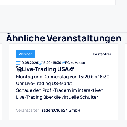
Ähnliche Veranstaltungen
Kostenfrei
Webinar
10
.
08
.
2026
15:20
–
16:30
PC zu Hause
🚀Live-Trading USA🏈
Montag und Donnerstag von 15:20 bis 16:30
Uhr Live-Trading US-Markt
Schaue den Profi-Tradern im interaktiven
Live-Trading über die virtuelle Schulter
Veranstalter:
TradersClub24 GmbH