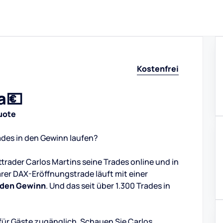
Kostenfrei
a💶
uote
ades in den Gewinn laufen?
ttrader Carlos Martins seine Trades online und in
ärer DAX-Eröffnungstrade läuft mit einer
n den Gewinn
. Und das seit über 1.300 Trades in
 für Gäste zugänglich. Schauen Sie Carlos