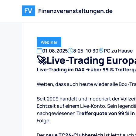
Webinar
01
.
08
.
2025
8:25
–
10:30
PC zu Hause
🚀Live-Trading Europ
Live-Trading im DAX ➔ über 99 % Trefferq
Wetten, dass auch heute wieder alle Box-Tr
Seit 2009 handelt und moderiert der Vollzei
Echtzeit auf einem Live-Konto. Sein legend
nachgewiesenen
Trefferquote von 99 % i
Folge.
Der
neue TC24-Clubbereich
ist jetzt auch