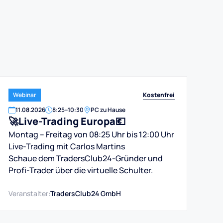
Kostenfrei
Webinar
11
.
08
.
2026
8:25
–
10:30
PC zu Hause
🚀Live-Trading Europa💶
Montag – Freitag von 08:25 Uhr bis 12:00 Uhr
Live-Trading mit Carlos Martins
Schaue dem TradersClub24-Gründer und
Profi-Trader über die virtuelle Schulter.
Veranstalter:
TradersClub24 GmbH