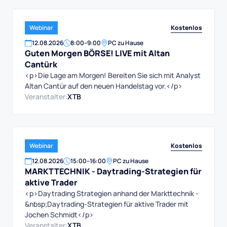
Kostenlos
Webinar
12
.
08
.
2026
8:00
–
9:00
PC zu Hause
Guten Morgen BÖRSE! LIVE mit Altan
Cantürk
<p>Die Lage am Morgen! Bereiten Sie sich mit Analyst
Altan Cantür auf den neuen Handelstag vor.</p>
Veranstalter:
XTB
Kostenlos
Webinar
12
.
08
.
2026
15:00
–
16:00
PC zu Hause
MARKTTECHNIK - Daytrading-Strategien für
aktive Trader
<p>Daytrading Strategien anhand der Markttechnik -
&nbsp;Daytrading-Strategien für aktive Trader mit
Jochen Schmidt</p>
Veranstalter:
XTB