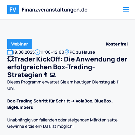
Kostenfrei
Webinar
19
.
08
.
2025
11:00
–
12:00
PC zu Hause
💥Trader KickOff: Die Anwendung der
erfolgreichen Box-Trading-
Strategien👨‍💻
Dieses Programm erwartet Sie am heutigen Dienstag ab 11
Uhr:
Box-Trading Schritt für Schritt ➔ VolaBox, BlueBox,
BigNumbers
Unabhängig von fallenden oder steigenden Märkten satte
Gewinne erzielen? Das ist möglich!