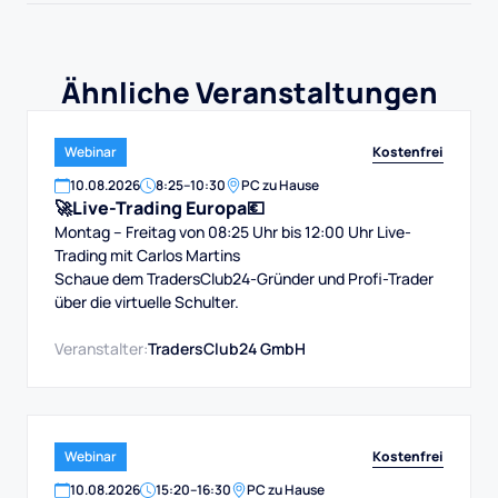
Ähnliche Veranstaltungen
Kostenfrei
Webinar
10
.
08
.
2026
8:25
–
10:30
PC zu Hause
🚀Live-Trading Europa💶
Montag – Freitag von 08:25 Uhr bis 12:00 Uhr Live-
Trading mit Carlos Martins
Schaue dem TradersClub24-Gründer und Profi-Trader
über die virtuelle Schulter.
Veranstalter:
TradersClub24 GmbH
Kostenfrei
Webinar
10
.
08
.
2026
15:20
–
16:30
PC zu Hause