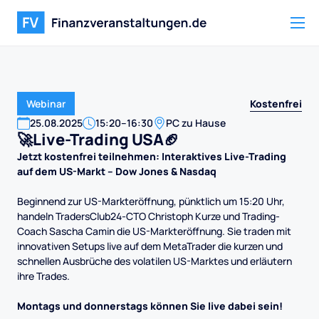
Kostenfrei
Webinar
25
.
08
.
2025
15:20
–
16:30
PC zu Hause
🚀Live-Trading USA🏈
Jetzt kostenfrei teilnehmen: Interaktives Live-Trading
auf dem US-Markt – Dow Jones & Nasdaq
Beginnend zur US-Markteröffnung, pünktlich um 15:20 Uhr,
handeln TradersClub24-CTO Christoph Kurze und Trading-
Coach Sascha Camin die US-Markteröffnung. Sie traden mit
innovativen Setups live auf dem MetaTrader die kurzen und
schnellen Ausbrüche des volatilen US-Marktes und erläutern
ihre Trades.
Montags und donnerstags können Sie live dabei sein!