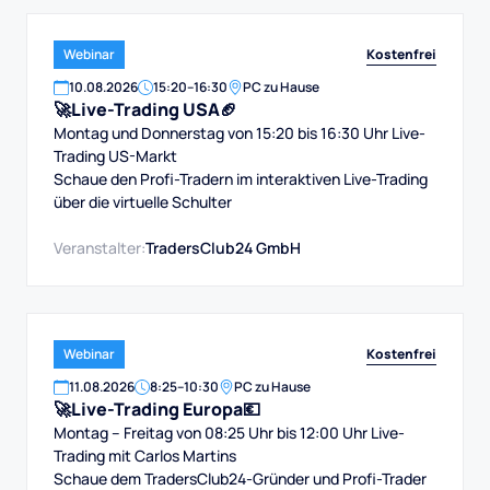
Kostenfrei
Webinar
10
.
08
.
2026
15:20
–
16:30
PC zu Hause
🚀Live-Trading USA🏈
Montag und Donnerstag von 15:20 bis 16:30 Uhr Live-
Trading US-Markt
Schaue den Profi-Tradern im interaktiven Live-Trading
über die virtuelle Schulter
Veranstalter:
TradersClub24 GmbH
Kostenfrei
Webinar
11
.
08
.
2026
8:25
–
10:30
PC zu Hause
🚀Live-Trading Europa💶
Montag – Freitag von 08:25 Uhr bis 12:00 Uhr Live-
Trading mit Carlos Martins
Schaue dem TradersClub24-Gründer und Profi-Trader