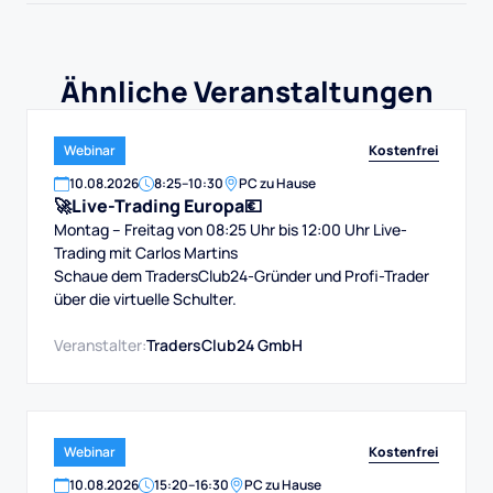
Ähnliche Veranstaltungen
Kostenfrei
Webinar
10
.
08
.
2026
8:25
–
10:30
PC zu Hause
🚀Live-Trading Europa💶
Montag – Freitag von 08:25 Uhr bis 12:00 Uhr Live-
Trading mit Carlos Martins
Schaue dem TradersClub24-Gründer und Profi-Trader
über die virtuelle Schulter.
Veranstalter:
TradersClub24 GmbH
Kostenfrei
Webinar
10
.
08
.
2026
15:20
–
16:30
PC zu Hause