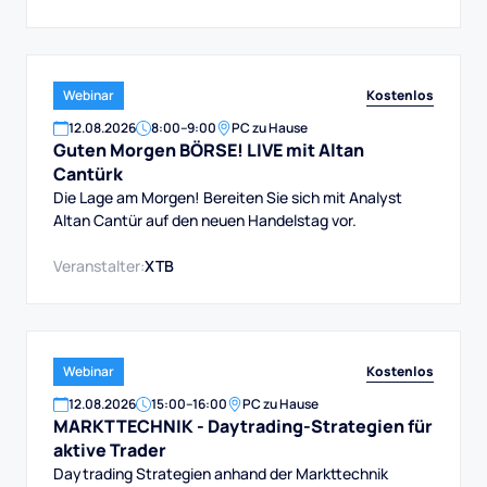
Kostenlos
Webinar
12
.
08
.
2026
8:00
–
9:00
PC zu Hause
Guten Morgen BÖRSE! LIVE mit Altan
Cantürk
Die Lage am Morgen! Bereiten Sie sich mit Analyst
Altan Cantür auf den neuen Handelstag vor.
Veranstalter:
XTB
Kostenlos
Webinar
12
.
08
.
2026
15:00
–
16:00
PC zu Hause
MARKTTECHNIK - Daytrading-Strategien für
aktive Trader
Daytrading Strategien anhand der Markttechnik