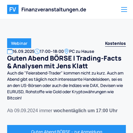
Kostenlos
Webinar
16
.
09
.
2025
17:00
–
18:00
PC zu Hause
Guten Abend BÖRSE | Trading-Facts
& Analysen mit Jens Klatt
Auch die "Feierabend-Trader" kommen nicht zu kurz. Auch am
Abend gibt es täglich noch interessante Handelsideen, sei es
an den US-Börsen oder auch die Indizes wie DAX, Devisen wie
EURUSD, Rohstoffe wie Gold oder Kryptowährungen wie
Bitcoin!
Ab 09.09.2024 immer
wochentäglich um 17:00 Uhr
Guten Abend BÖRSE - zur Anmeldung