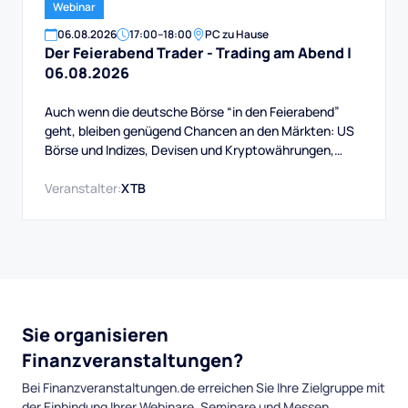
Webinar
06
.
08
.
2026
17:00
–
18:00
PC zu Hause
Der Feierabend Trader - Trading am Abend |
06.08.2026
Auch wenn die deutsche Börse “in den Feierabend”
geht, bleiben genügend Chancen an den Märkten: US
Börse und Indizes, Devisen und Kryptowährungen,
Rohstoffe und mehr. Auch das Swingtrading, das
handeln über Wochen bis Monate, bietet immer gute
Veranstalter:
XTB
Gelegenheiten.
Sie organisieren
Finanzveranstaltungen?
Bei Finanzveranstaltungen.de erreichen Sie Ihre Zielgruppe mit
der Einbindung Ihrer Webinare, Seminare und Messen.