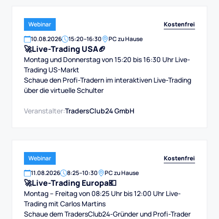
Kostenfrei
Webinar
10
.
08
.
2026
15:20
–
16:30
PC zu Hause
🚀Live-Trading USA🏈
Montag und Donnerstag von 15:20 bis 16:30 Uhr Live-
Trading US-Markt
Schaue den Profi-Tradern im interaktiven Live-Trading
über die virtuelle Schulter
Veranstalter:
TradersClub24 GmbH
Kostenfrei
Webinar
11
.
08
.
2026
8:25
–
10:30
PC zu Hause
🚀Live-Trading Europa💶
Montag – Freitag von 08:25 Uhr bis 12:00 Uhr Live-
Trading mit Carlos Martins
Schaue dem TradersClub24-Gründer und Profi-Trader