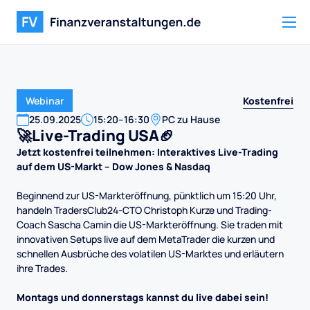
Kostenfrei
Webinar
25
.
09
.
2025
15:20
–
16:30
PC zu Hause
🚀Live-Trading USA🏈
Jetzt kostenfrei teilnehmen: Interaktives Live-Trading
auf dem US-Markt – Dow Jones & Nasdaq
Beginnend zur US-Markteröffnung, pünktlich um 15:20 Uhr,
handeln TradersClub24-CTO Christoph Kurze und Trading-
Coach Sascha Camin die US-Markteröffnung. Sie traden mit
innovativen Setups live auf dem MetaTrader die kurzen und
schnellen Ausbrüche des volatilen US-Marktes und erläutern
ihre Trades.
Montags und donnerstags kannst du live dabei sein!