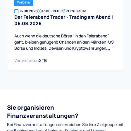
Webinar
06
.
08
.
2026
17:00
–
18:00
PC zu Hause
Der Feierabend Trader - Trading am Abend |
06.08.2026
Auch wenn die deutsche Börse “in den Feierabend”
geht, bleiben genügend Chancen an den Märkten: US
Börse und Indizes, Devisen und Kryptowährungen,
Rohstoffe und mehr. Auch das Swingtrading, das
handeln über Wochen bis Monate, bietet immer gute
Veranstalter:
XTB
Gelegenheiten.
Sie organisieren
Finanzveranstaltungen?
Bei Finanzveranstaltungen.de erreichen Sie Ihre Zielgruppe mit
der Einbindung Ihrer Webinare, Seminare und Messen.