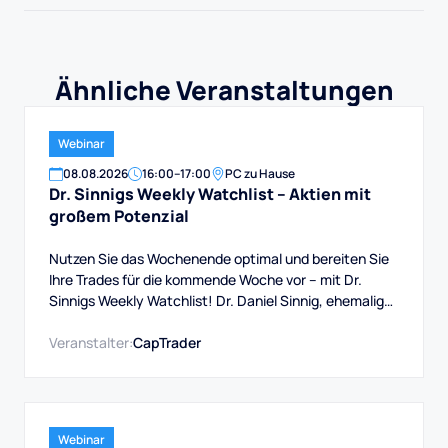
Ähnliche Veranstaltungen
Webinar
08
.
08
.
2026
16:00
–
17:00
PC zu Hause
Dr. Sinnigs Weekly Watchlist – Aktien mit
großem Potenzial
Nutzen Sie das Wochenende optimal und bereiten Sie
Ihre Trades für die kommende Woche vor – mit Dr.
Sinnigs Weekly Watchlist! Dr. Daniel Sinnig, ehemaliger
Berater bei Morgan Stanley und Experte für Trading-
Software, präsentiert Ihnen die Aktien mit großem
Veranstalter:
CapTrader
Potenzial.
Webinar