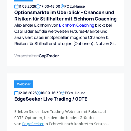
11
.
08
.
2026
17:00
–
18:00
PC zu Hause
Optionsmärkte im Überblick – Chancen und
Risiken für Stillhalter mit Eichhorn Coaching
Alexander Eichhorn von
Eichhorn Coaching
blickt bei
CapTrader auf die weltweiten Futures-Märkte und
analysiert dabei im Speziellen mögliche Chancen &
Risiken für Stillhalterstrategien (Optionen). Nutzen Sie
die Chance und schauen einem erfahrenen
Optionshändler über die Schulter, wie er die aktuelle
Veranstalter:
CapTrader
Marktsituation einschätzt und welche Schlüsse er aus
Wir wünschen viel Spaß mit diesem Webinar und viel
Erfolg beim Trading bei CapTrader!
Webinar
12
.
08
.
2026
16:00
–
16:30
PC zu Hause
EdgeSeeker Live Trading / 0DTE
Erleben Sie ein Live-Trading-Webinar mit Fokus auf
0DTE-Optionen, bei dem die beiden Gründer
von
EdgeSeeker
in Echtzeit nach konkreten Setups
suchen und diese, wenn sich eine klare Chance ergibt,