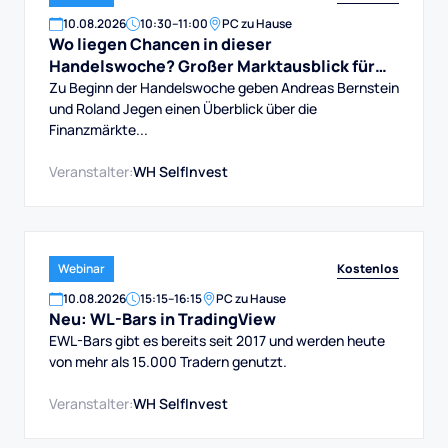
10
.
08
.
2026
10:30
–
11:00
PC zu Hause
Wo liegen Chancen in dieser
Handelswoche? Großer Marktausblick für
DAX, Dow, Gold und Aktien
Zu Beginn der Handelswoche geben Andreas Bernstein
und Roland Jegen einen Überblick über die
Finanzmärkte...
Veranstalter:
WH SelfInvest
Kostenlos
Webinar
10
.
08
.
2026
15:15
–
16:15
PC zu Hause
Neu: WL-Bars in TradingView
EWL-Bars gibt es bereits seit 2017 und werden heute
von mehr als 15.000 Tradern genutzt.
Veranstalter:
WH SelfInvest