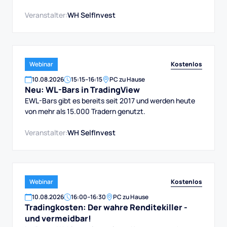
Veranstalter:
WH SelfInvest
Kostenlos
Webinar
10
.
08
.
2026
15:15
–
16:15
PC zu Hause
Neu: WL-Bars in TradingView
EWL-Bars gibt es bereits seit 2017 und werden heute
von mehr als 15.000 Tradern genutzt.
Veranstalter:
WH SelfInvest
Kostenlos
Webinar
10
.
08
.
2026
16:00
–
16:30
PC zu Hause
Tradingkosten: Der wahre Renditekiller -
und vermeidbar!