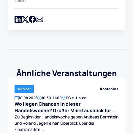
Teilen
Ähnliche Veranstaltungen
Kostenlos
Webinar
10
.
08
.
2026
10:30
–
11:00
PC zu Hause
Wo liegen Chancen in dieser
Handelswoche? Großer Marktausblick für
DAX, Dow, Gold und Aktien
Zu Beginn der Handelswoche geben Andreas Bernstein
und Roland Jegen einen Überblick über die
Finanzmärkte...