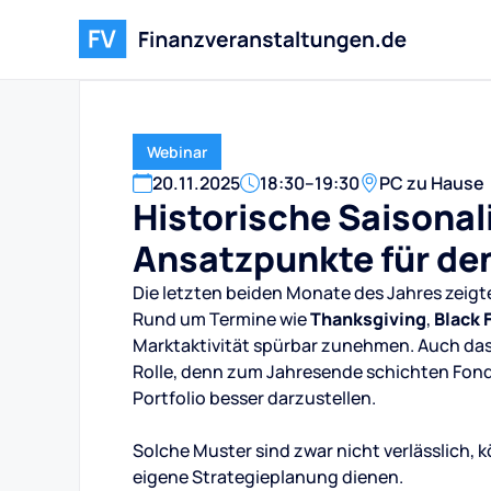
Webinar
20
.
11
.
2025
18:30
–
19:30
PC zu Hause
Historische Saisonal
Ansatzpunkte für de
Die letzten beiden Monate des Jahres zeigte
Rund um Termine wie
Thanksgiving
,
Black 
Marktaktivität spürbar zunehmen. Auch d
Rolle, denn zum Jahresende schichten Fonds
Portfolio besser darzustellen.
Solche Muster sind zwar nicht verlässlich, k
eigene Strategieplanung dienen.