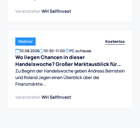
Veranstalter:
WH SelfInvest
Kostenlos
Webinar
10
.
08
.
2026
10:30
–
11:00
PC zu Hause
Wo liegen Chancen in dieser
Handelswoche? Großer Marktausblick für
DAX, Dow, Gold und Aktien
Zu Beginn der Handelswoche geben Andreas Bernstein
und Roland Jegen einen Überblick über die
Finanzmärkte...
Veranstalter:
WH SelfInvest