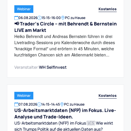
Kostenlos
Webinar
06
.
08
.
2026
15:15
–
16:00
PC zu Hause
📢 Trader‘s Circle – mit Behrendt & Bernstein
LIVE am Markt
Heiko Behrendt und Andreas Bernstein führen in drei
Livetrading-Sessions pro Kalenderwoche durch dieses
"knackige Format" und erörtern in 45 Minuten, welche
kurzfristigen Chancen sich am Aktienmarkt bieten...
Veranstalter:
WH SelfInvest
Kostenlos
Webinar
07
.
08
.
2026
14:15
–
14:45
PC zu Hause
US-Arbeitsmarktdaten (NFP) im Fokus. Live-
Analyse und Trade-Ideen.
US-Arbeitsmarktdaten (NFP) im Fokus 🇺🇸 Wie wirkt
sich Trumps Politik auf die aktuellen Daten aus?