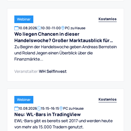
Kostenlos
Webinar
10
.
08
.
2026
10:30
–
11:00
PC zu Hause
Wo liegen Chancen in dieser
Handelswoche? Großer Marktausblick für
DAX, Dow, Gold und Aktien
Zu Beginn der Handelswoche geben Andreas Bernstein
und Roland Jegen einen Überblick über die
Finanzmärkte...
Veranstalter:
WH SelfInvest
Kostenlos
Webinar
10
.
08
.
2026
15:15
–
16:15
PC zu Hause
Neu: WL-Bars in TradingView
EWL-Bars gibt es bereits seit 2017 und werden heute
von mehr als 15.000 Tradern genutzt.