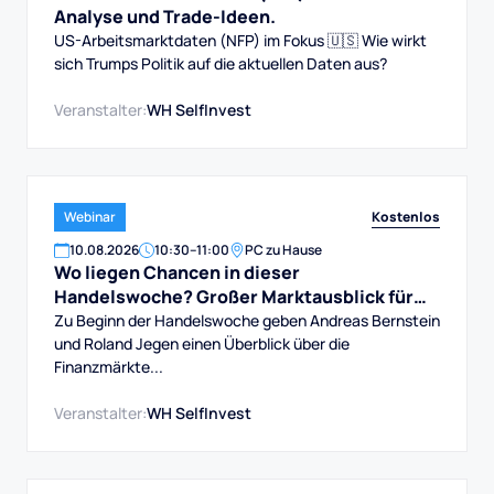
Analyse und Trade-Ideen.
US-Arbeitsmarktdaten (NFP) im Fokus 🇺🇸 Wie wirkt
sich Trumps Politik auf die aktuellen Daten aus?
Veranstalter:
WH SelfInvest
Kostenlos
Webinar
10
.
08
.
2026
10:30
–
11:00
PC zu Hause
Wo liegen Chancen in dieser
Handelswoche? Großer Marktausblick für
DAX, Dow, Gold und Aktien
Zu Beginn der Handelswoche geben Andreas Bernstein
und Roland Jegen einen Überblick über die
Finanzmärkte...
Veranstalter:
WH SelfInvest