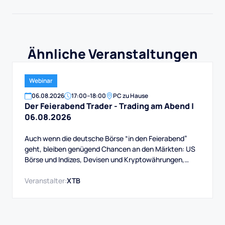
Ähnliche Veranstaltungen
Webinar
06
.
08
.
2026
17:00
–
18:00
PC zu Hause
Der Feierabend Trader - Trading am Abend |
06.08.2026
Auch wenn die deutsche Börse “in den Feierabend”
geht, bleiben genügend Chancen an den Märkten: US
Börse und Indizes, Devisen und Kryptowährungen,
Rohstoffe und mehr. Auch das Swingtrading, das
handeln über Wochen bis Monate, bietet immer gute
Veranstalter:
XTB
Gelegenheiten.