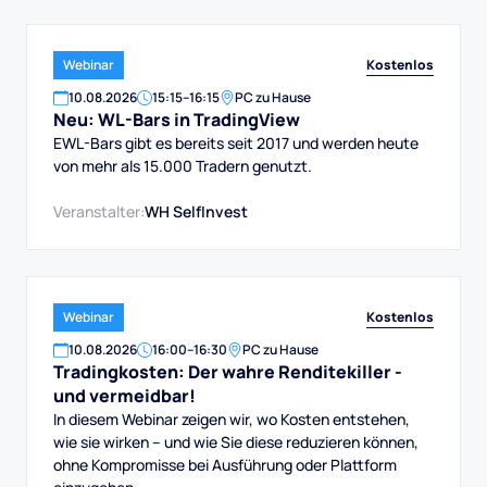
Kostenlos
Webinar
10
.
08
.
2026
15:15
–
16:15
PC zu Hause
Neu: WL-Bars in TradingView
EWL-Bars gibt es bereits seit 2017 und werden heute
von mehr als 15.000 Tradern genutzt.
Veranstalter:
WH SelfInvest
Kostenlos
Webinar
10
.
08
.
2026
16:00
–
16:30
PC zu Hause
Tradingkosten: Der wahre Renditekiller -
und vermeidbar!
In diesem Webinar zeigen wir, wo Kosten entstehen,
wie sie wirken – und wie Sie diese reduzieren können,
ohne Kompromisse bei Ausführung oder Plattform