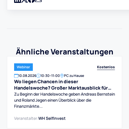
Ähnliche Veranstaltungen
Kostenlos
Webinar
10
.
08
.
2026
10:30
–
11:00
PC zu Hause
Wo liegen Chancen in dieser
Handelswoche? Großer Marktausblick für
DAX, Dow, Gold und Aktien
Zu Beginn der Handelswoche geben Andreas Bernstein
und Roland Jegen einen Überblick über die
Finanzmärkte...
Veranstalter:
WH SelfInvest