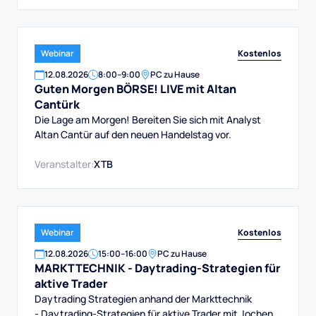
Kostenlos
Webinar
12
.
08
.
2026
8:00
–
9:00
PC zu Hause
Guten Morgen BÖRSE! LIVE mit Altan
Cantürk
Die Lage am Morgen! Bereiten Sie sich mit Analyst
Altan Cantür auf den neuen Handelstag vor.
Veranstalter:
XTB
Kostenlos
Webinar
12
.
08
.
2026
15:00
–
16:00
PC zu Hause
MARKTTECHNIK - Daytrading-Strategien für
aktive Trader
Daytrading Strategien anhand der Markttechnik
- Daytrading-Strategien für aktive Trader mit Jochen